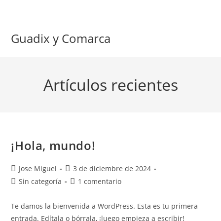
Ir
al
contenido
Guadix y Comarca
Artículos recientes
¡Hola, mundo!
Autor
Publicación
Jose Miguel
3 de diciembre de 2024
de
de
Categoría
Comentarios
Sin categoría
1 comentario
la
la
de
de
entrada:
entrada:
la
la
Te damos la bienvenida a WordPress. Esta es tu primera
entrada:
entrada:
entrada. Edítala o bórrala, ¡luego empieza a escribir!